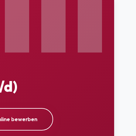
/d)
nline bewerben