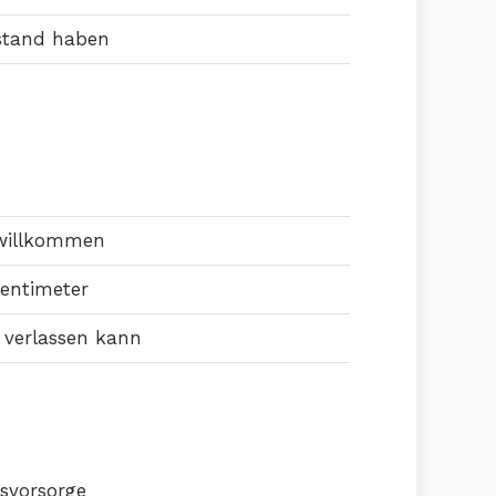
estand haben
 willkommen
Zentimeter
e verlassen kann
rsvorsorge