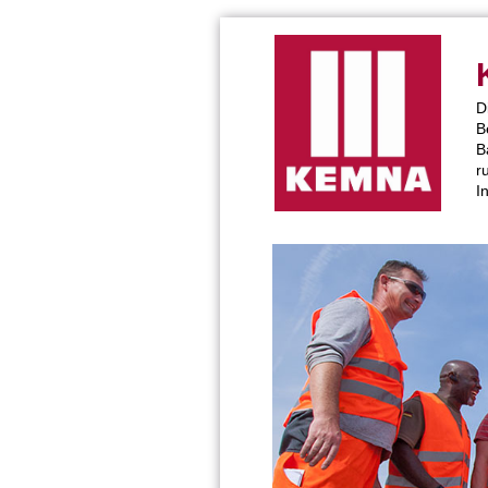
D
B
B
r
I